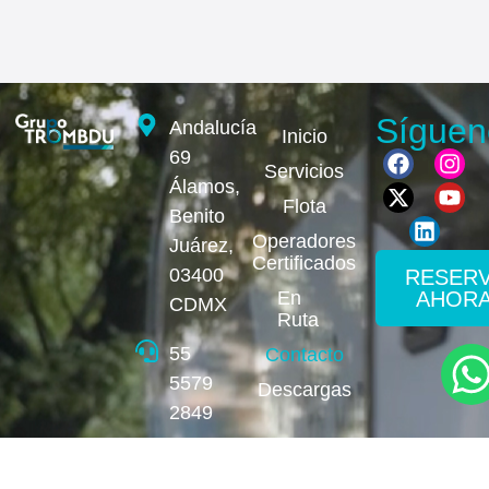
Síguen
Andalucía
Inicio
69
Servicios
Álamos,
Flota
Benito
Operadores
Juárez,
Certificados
03400
RESER
AHOR
En
CDMX
Ruta
55
Contacto
5579
Descargas
2849
contacto@grupotrombdu.com