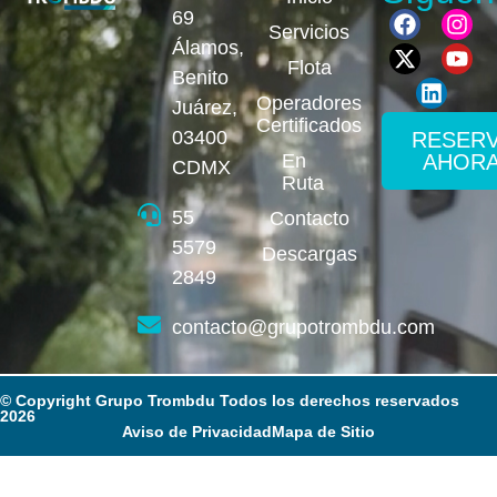
69
Servicios
Álamos,
Flota
Benito
Operadores
Juárez,
Certificados
03400
RESER
AHOR
En
CDMX
Ruta
55
Contacto
5579
Descargas
2849
contacto@grupotrombdu.com
© Copyright Grupo Trombdu Todos los derechos reservados
2026
Aviso de Privacidad
Mapa de Sitio